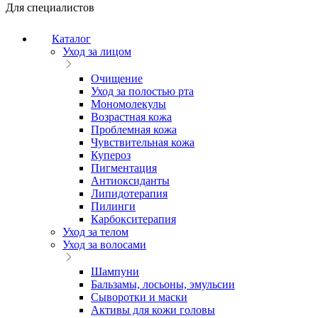
Для специалистов
Каталог
Уход за лицом
Очищение
Уход за полостью рта
Мономолекулы
Возрастная кожа
Проблемная кожа
Чувствительная кожа
Купероз
Пигментация
Антиоксиданты
Липидотерапия
Пилинги
Карбокситерапия
Уход за телом
Уход за волосами
Шампуни
Бальзамы, лосьоны, эмульсии
Сыворотки и маски
Активы для кожи головы