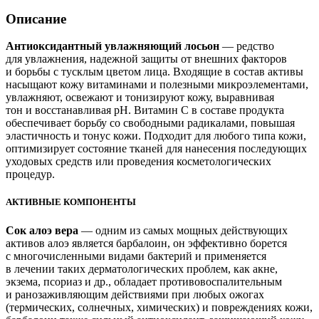
Описание
Антиоксидантный увлажняющий лосьон
— редство
для увлажнения, надежной защиты от внешних факторов
и борьбы с тусклым цветом лица. Входящие в состав активы
насыщают кожу витаминами и полезными микроэлементами,
увлажняют, освежают и тонизируют кожу, выравнивая
тон и восстанавливая pH. Витамин С в составе продукта
обеспечивает борьбу со свободными радикалами, повышая
эластичность и тонус кожи. Подходит для любого типа кожи,
оптимизирует состояние тканей для нанесения последующих
уходовых средств или проведения косметологических
процедур.
АКТИВНЫЕ КОМПОНЕНТЫ
Сок алоэ вера
— одним из самых мощных действующих
активов алоэ является барбалоин, он эффективно борется
с многочисленными видами бактерий и применяется
в лечении таких дерматологических проблем, как акне,
экзема, псориаз и др., обладает противовоспалительным
и ранозаживляющим действиями при любых ожогах
(термических, солнечных, химических) и повреждениях кожи,