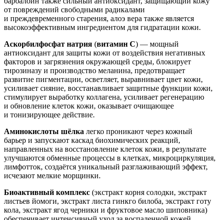
барбалоин также сильный антиоксидант, защищающий кожу
от повреждений свободными радикалами
и преждевременного старения, алоэ вера также является
высокоэффективным ингредиентом для гидратации кожи.
Аскорбилфосфат натрия
(
витамин С
) — мощный
антиоксидант для защиты кожи от воздействия негативных
факторов и загрязнения окружающей среды, блокирует
тирозиназу и производство меланина, предотвращает
развитие пигментации, осветляет, выравнивает цвет кожи,
усиливает сияние, восстанавливает защитные функции кожи,
стимулирует выработку коллагена, усиливает регенерацию
и обновление клеток кожи, оказывает очищающее
и тонизирующее действие.
Аминокислоты шёлка
легко проникают через кожный
барьер и запускают каскад биохимических реакций,
направленных на восстановление клеток кожи, в результате
улучшаются обменные процессы в клетках, микроциркуляция,
лимфотток, создаётся уникальный разглаживающий эффект,
исчезают мелкие морщинки.
Биоактивный комплекс
(экстракт корня солодки, экстракт
листьев йомоги, экстракт листа гинкго билоба, экстракт готу
кола, экстракт ягод черники и фруктовое масло шиповника)
обеспечивает интенсивный уход за воспаленной кожей