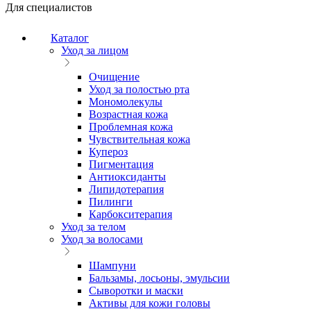
Для специалистов
Каталог
Уход за лицом
Очищение
Уход за полостью рта
Мономолекулы
Возрастная кожа
Проблемная кожа
Чувствительная кожа
Купероз
Пигментация
Антиоксиданты
Липидотерапия
Пилинги
Карбокситерапия
Уход за телом
Уход за волосами
Шампуни
Бальзамы, лосьоны, эмульсии
Сыворотки и маски
Активы для кожи головы