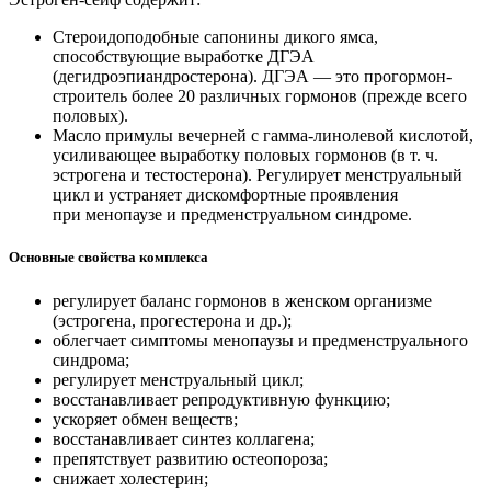
Стероидоподобные сапонины дикого ямса,
способствующие выработке ДГЭА
(дегидроэпиандростерона). ДГЭА — это прогормон-
строитель более 20 различных гормонов (прежде всего
половых).
Масло примулы вечерней с гамма-линолевой кислотой,
усиливающее выработку половых гормонов (в т. ч.
эстрогена и тестостерона). Регулирует менструальный
цикл и устраняет дискомфортные проявления
при менопаузе и предменструальном синдроме.
Основные свойства комплекса
регулирует баланс гормонов в женском организме
(эстрогена, прогестерона и др.);
облегчает симптомы менопаузы и предменструального
синдрома;
регулирует менструальный цикл;
восстанавливает репродуктивную функцию;
ускоряет обмен веществ;
восстанавливает синтез коллагена;
препятствует развитию остеопороза;
снижает холестерин;