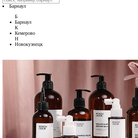
Барнаул
Б
Барнаул
К
Кемерово
Н
Новокузнецк