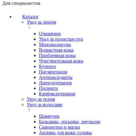
Для специалистов
Каталог
Уход за лицом
Очищение
Уход за полостью рта
Мономолекулы
Возрастная кожа
Проблемная кожа
Чувствительная кожа
Купероз
Пигментация
Антиоксиданты
Липидотерапия
Пилинги
Карбокситерапия
Уход за телом
Уход за волосами
Шампуни
Бальзамы, лосьоны, эмульсии
Сыворотки и маски
Активы для кожи головы