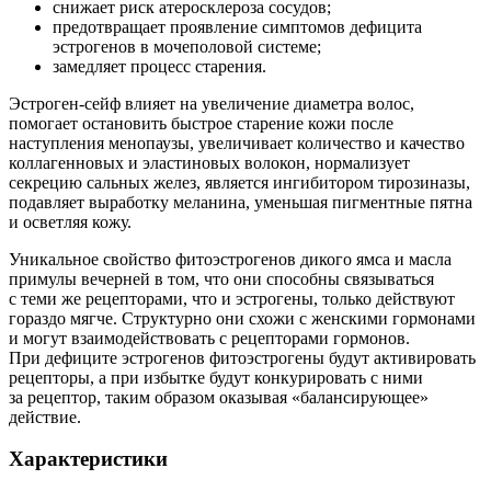
снижает риск атеросклероза сосудов;
предотвращает проявление симптомов дефицита
эстрогенов в мочеполовой системе;
замедляет процесс старения.
Эстроген-сейф влияет на увеличение диаметра волос,
помогает остановить быстрое старение кожи после
наступления менопаузы, увеличивает количество и качество
коллагенновых и эластиновых волокон, нормализует
секрецию сальных желез, является ингибитором тирозиназы,
подавляет выработку меланина, уменьшая пигментные пятна
и осветляя кожу.
Уникальное свойство фитоэстрогенов дикого ямса и масла
примулы вечерней в том, что они способны связываться
с теми же рецепторами, что и эстрогены, только действуют
гораздо мягче. Структурно они схожи с женскими гормонами
и могут взаимодействовать с рецепторами гормонов.
При дефиците эстрогенов фитоэстрогены будут активировать
рецепторы, а при избытке будут конкурировать с ними
за рецептор, таким образом оказывая «балансирующее»
действие.
Характеристики