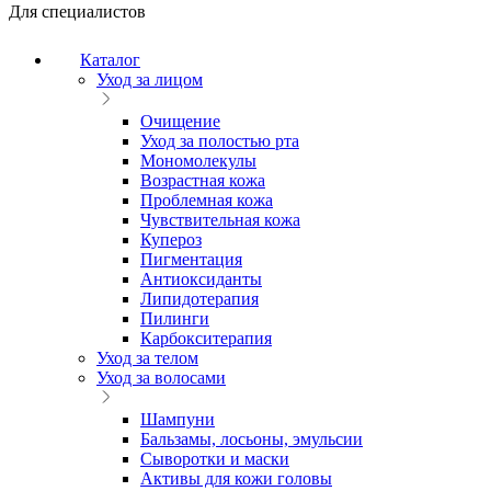
Для специалистов
Каталог
Уход за лицом
Очищение
Уход за полостью рта
Мономолекулы
Возрастная кожа
Проблемная кожа
Чувствительная кожа
Купероз
Пигментация
Антиоксиданты
Липидотерапия
Пилинги
Карбокситерапия
Уход за телом
Уход за волосами
Шампуни
Бальзамы, лосьоны, эмульсии
Сыворотки и маски
Активы для кожи головы