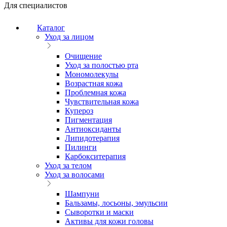
Для специалистов
Каталог
Уход за лицом
Очищение
Уход за полостью рта
Мономолекулы
Возрастная кожа
Проблемная кожа
Чувствительная кожа
Купероз
Пигментация
Антиоксиданты
Липидотерапия
Пилинги
Карбокситерапия
Уход за телом
Уход за волосами
Шампуни
Бальзамы, лосьоны, эмульсии
Сыворотки и маски
Активы для кожи головы