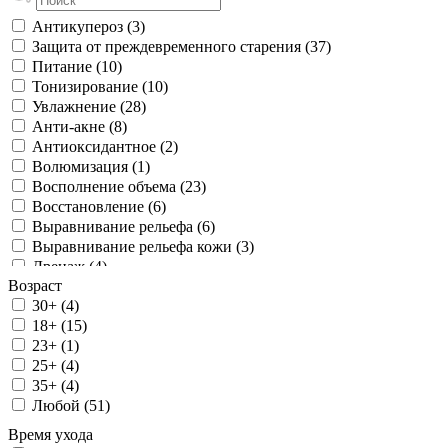
Деформация половых губ (5)
Антикупероз (3)
Дряблость (6)
Защита от преждевременного старения (37)
Жировые отложения (3)
Питание (10)
Контурирование губ (1)
Тонизирование (10)
Коррекция дефектов (2)
Увлажнение (28)
Коррекция контуров лица (1)
Анти-акне (8)
Липодистрофия больших половых губ (3)
Антиоксидантное (2)
Морщины (4)
Волюмизация (1)
Морщины «марионетки» (2)
Восполнение объема (23)
Неравномерный цвет (2)
Восстановление (6)
Нормализация себопродукции (2)
Выравнивание рельефа (6)
Носогубные складки (3)
Выравнивание рельефа кожи (3)
Обезвоживание (6)
Дренаж (4)
Отечность (5)
Возраст
Заполнение (2)
Отечный целлюлит (1)
30+ (4)
Коррекция глубоких морщин (4)
Периоральные морщины (1)
18+ (15)
Коррекция мелких морщин (15)
Потеря объема (2)
23+ (1)
Коррекция посттравматических дефектов кожи (3)
Рубцы (10)
25+ (4)
Коррекция средних и глубоких морщин (3)
Стрии (6)
35+ (4)
Лифтинг (23)
Тёмные круги под глазами (3)
Любой (51)
Омоложение (17)
Увеличение U точки (2)
Осветление пигментных пятен (6)
Увеличение зоны G (2)
Время ухода
Очищение (1)