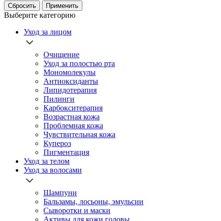
Скуловая область (4)
Сбросить
Применить
Стопы (4)
Выберите категорию
Тело (12)
Тыльная поверхность кистей рук (12)
Уход за лицом
Очищение
Уход за полостью рта
Мономолекулы
Антиоксиданты
Липидотерапия
Пилинги
Карбокситерапия
Возрастная кожа
Проблемная кожа
Чувствительная кожа
Купероз
Пигментация
Уход за телом
Уход за волосами
Шампуни
Бальзамы, лосьоны, эмульсии
Сыворотки и маски
Активы для кожи головы