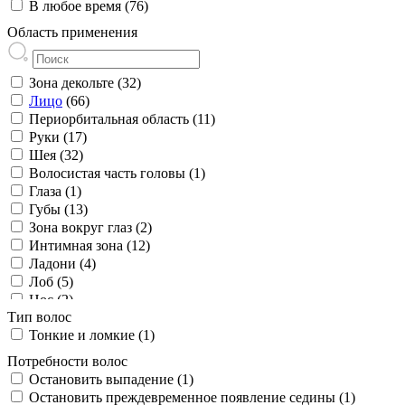
Увеличение мантии клитора (2)
В любое время (76)
Противовоспалительное (1)
Фотостарение (4)
Область применения
Ревитализация (2)
Хроностарение (4)
Регенерация (13)
Целлюлит (3)
Ровный тон и цвет лица (12)
Зона декольте (32)
Свежесть (2)
Лицо
(66)
Сияние (2)
Периорбитальная область (11)
Снятие отечности (3)
Руки (17)
Сужение пор (1)
Шея (32)
Темные круги под глазами (2)
Волосистая часть головы (1)
Упругость (5)
Глаза (1)
Устранение жировых отложений (5)
Губы (13)
Устранение темных кругов под глазами (2)
Зона вокруг глаз (2)
Эластичность (8)
Интимная зона (12)
Ладони (4)
Лоб (5)
Нос (2)
Тип волос
Носогубные складки (2)
Тонкие и ломкие (1)
Параорбитальная зона (1)
Периоральная область (6)
Потребности волос
Подбородок (1)
Остановить выпадение (1)
Подмышечные впадины (4)
Остановить преждевременное появление седины (1)