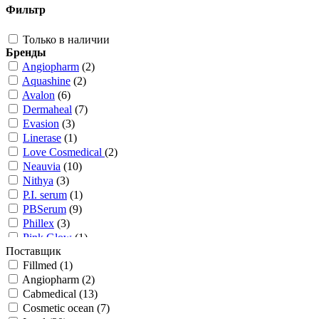
Фильтр
Только в наличии
Бренды
Angiopharm
(2)
Aquashine
(2)
Avalon
(6)
Dermaheal
(7)
Evasion
(3)
Linerase
(1)
Love Cosmedical
(2)
Neauvia
(10)
Nithya
(3)
P.I. serum
(1)
PBSerum
(9)
Phillex
(3)
Pink Glow
(1)
Поставщик
Repart
(20)
Fillmed (1)
TwAc
(3)
Angiopharm (2)
Диспорт
(2)
Cabmedical (13)
Релатокс
(2)
Cosmetic ocean (7)
NCTF