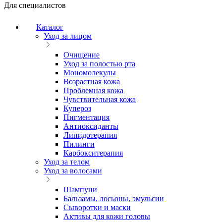
Для специалистов
Каталог
Уход за лицом
Очищение
Уход за полостью рта
Мономолекулы
Возрастная кожа
Проблемная кожа
Чувствительная кожа
Купероз
Пигментация
Антиоксиданты
Липидотерапия
Пилинги
Карбокситерапия
Уход за телом
Уход за волосами
Шампуни
Бальзамы, лосьоны, эмульсии
Сыворотки и маски
Активы для кожи головы