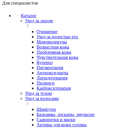
Для специалистов
Каталог
Уход за лицом
Очищение
Уход за полостью рта
Мономолекулы
Возрастная кожа
Проблемная кожа
Чувствительная кожа
Купероз
Пигментация
Антиоксиданты
Липидотерапия
Пилинги
Карбокситерапия
Уход за телом
Уход за волосами
Шампуни
Бальзамы, лосьоны, эмульсии
Сыворотки и маски
Активы для кожи головы