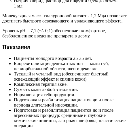
Натрия хлорид, раствор для инфузий 0,9% до объема
1 мл
Молекулярная масса гиалуроновой кислоты 1,2 Мда позволяет
достигать быстрого освежающего и увлажняющего эффекта.
Уровень рН = 7,1 (+/- 0,1) обеспечивает комфортное,
безболезненное введение препарата в дерму.
Показания
Пациенты молодого возраста 25-35 лет.
Биоревитализация деликатных зон — кожи губ,
периорбитальной области, шеи и декольте.
Тусклый и усталый вид (обеспечивает быстрый
освежающий эффект и сияние кожи).
Комплексная терапия акне.
Сухость кожи любой этиологии.
Нормализация себопродукции.
Подготовка и реабилитация пациентов до и после
периода длительной инсоляции.
Подготовка и реабилитация пациентов до и после
агрессивных процедур: срединные и глубокие
химические пилинги, лазерная шлифовка, пластические
операции.