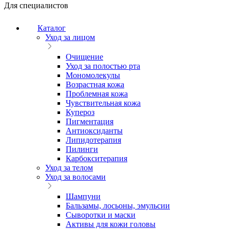
Для специалистов
Каталог
Уход за лицом
Очищение
Уход за полостью рта
Мономолекулы
Возрастная кожа
Проблемная кожа
Чувствительная кожа
Купероз
Пигментация
Антиоксиданты
Липидотерапия
Пилинги
Карбокситерапия
Уход за телом
Уход за волосами
Шампуни
Бальзамы, лосьоны, эмульсии
Сыворотки и маски
Активы для кожи головы