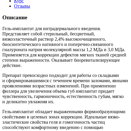
Курс
Отзывы
Описание
Гель-имплантат для интрадермального введения.
Представляет собой стерильный, бесцветный,
вязкоэластичный раствор 2,4% высокоочищенного,
биосинтетического нативного и поперечно-связанного
гиалуроната натрия молекулярной массы 1,2 МДа и 3,0 МДа.
Применяется для коррекции дефектов мягких тканей средней
степени выраженности. Оказывает биоревитализирующее
действие.
Препарат превосходно подходит для работы со складками
и сформировавшимися с течением времени заломами, явными
проявлениями возрастных изменений. При применении
филлера для увеличения объема губ имплантат придает
чувственность, гармоничность, естественность губам, мягко
и деликатно увлажняя их.
Гель-имплантат обладает выраженными формообразующими
свойствами в целевых зонах коррекции. Идеальные вязко-
эластические свойства геля и гомогенность частиц
способствуют комфортному введению с помощью