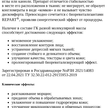
иглы или канюли. Препарат отличается стабильностью
в месте его расположения в тканях: не мигрирует, не образует
конгломераты в виде «комков» и не вызывает чувство
дискомфорта. Превосходно сочетается с биоревитализантами
®
REPART
, проявляя синергетический эффект от процедуры.
Наличие в составе ГК разной молекулярной массы
способствует достижению следующих эффектов:
мгновенное увлажнение;
восстановление контуров лица;
устранение депрессий мягких тканей;
создание стойкого и деликатного объема;
улучшение качества, текстуры и цвета кожи;
пролонгированный биоревитализирующий эффект.
Зарегистрирован в Росздравнадзоре NoРЗН 2021/14083
от 22.04.2021 ТУ 32.50.22-012-29155953-2019
Клинические эффекты:
разглаживание морщин;
придание объема в обрабатываемых зонах;
увлажнение и повышение гидрорезерва кожи;
улучшение микроциркуляции и обменных процессов;