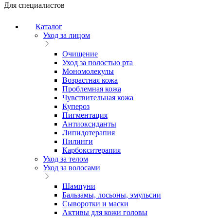
Для специалистов
Каталог
Уход за лицом
Очищение
Уход за полостью рта
Мономолекулы
Возрастная кожа
Проблемная кожа
Чувствительная кожа
Купероз
Пигментация
Антиоксиданты
Липидотерапия
Пилинги
Карбокситерапия
Уход за телом
Уход за волосами
Шампуни
Бальзамы, лосьоны, эмульсии
Сыворотки и маски
Активы для кожи головы