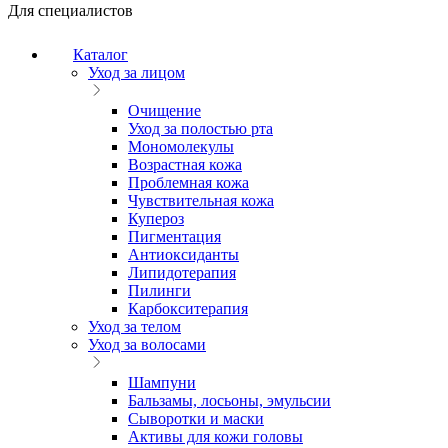
Для специалистов
Каталог
Уход за лицом
Очищение
Уход за полостью рта
Мономолекулы
Возрастная кожа
Проблемная кожа
Чувствительная кожа
Купероз
Пигментация
Антиоксиданты
Липидотерапия
Пилинги
Карбокситерапия
Уход за телом
Уход за волосами
Шампуни
Бальзамы, лосьоны, эмульсии
Сыворотки и маски
Активы для кожи головы