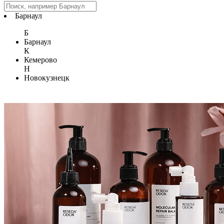
Барнаул
Б
Барнаул
К
Кемерово
Н
Новокузнецк