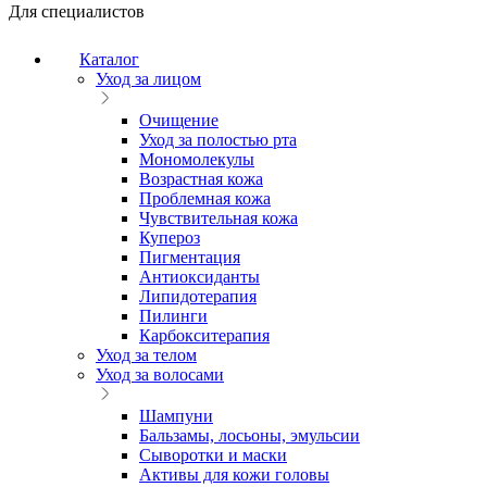
Для специалистов
Каталог
Уход за лицом
Очищение
Уход за полостью рта
Мономолекулы
Возрастная кожа
Проблемная кожа
Чувствительная кожа
Купероз
Пигментация
Антиоксиданты
Липидотерапия
Пилинги
Карбокситерапия
Уход за телом
Уход за волосами
Шампуни
Бальзамы, лосьоны, эмульсии
Сыворотки и маски
Активы для кожи головы