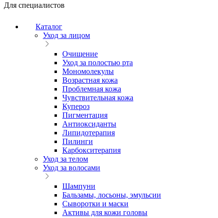
Для специалистов
Каталог
Уход за лицом
Очищение
Уход за полостью рта
Мономолекулы
Возрастная кожа
Проблемная кожа
Чувствительная кожа
Купероз
Пигментация
Антиоксиданты
Липидотерапия
Пилинги
Карбокситерапия
Уход за телом
Уход за волосами
Шампуни
Бальзамы, лосьоны, эмульсии
Сыворотки и маски
Активы для кожи головы