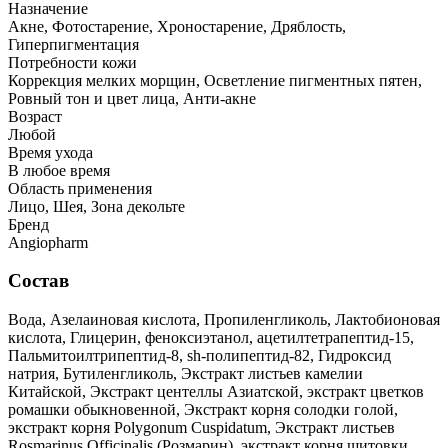
Назначение
Акне, Фотостарение, Хроностарение, Дряблость,
Гиперпигментация
Потребности кожи
Коррекция мелких морщин, Осветление пигментных пятен,
Ровный тон и цвет лица, Анти-акне
Возраст
Любой
Время ухода
В любое время
Область применения
Лицо, Шея, Зона декольте
Бренд
Angiopharm
Состав
Вода, Азелаиновая кислота, Пропиленгликоль, Лактобионовая
кислота, Глицерин, феноксиэтанол, ацетилтетрапептид-15,
Пальмитоилтрипептид-8, sh-полипептид-82, Гидроксид
натрия, Бутиленгликоль, Экстракт листьев камелии
Китайской, Экстракт центеллы Азиатской, экстракт цветков
ромашки обыкновенной, Экстракт корня солодки голой,
экстракт корня Polygonum Cuspidatum, Экстракт листьев
Rosmarinus Officinalis (Розмарин), экстракт корня щитовки