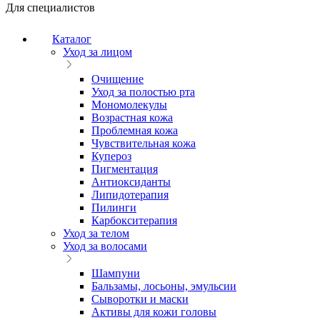
Для специалистов
Каталог
Уход за лицом
Очищение
Уход за полостью рта
Мономолекулы
Возрастная кожа
Проблемная кожа
Чувствительная кожа
Купероз
Пигментация
Антиоксиданты
Липидотерапия
Пилинги
Карбокситерапия
Уход за телом
Уход за волосами
Шампуни
Бальзамы, лосьоны, эмульсии
Сыворотки и маски
Активы для кожи головы