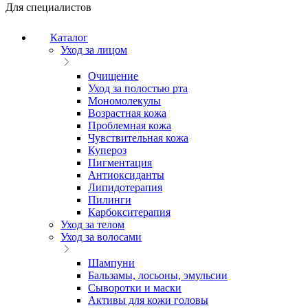
Для специалистов
Каталог
Уход за лицом
Очищение
Уход за полостью рта
Мономолекулы
Возрастная кожа
Проблемная кожа
Чувствительная кожа
Купероз
Пигментация
Антиоксиданты
Липидотерапия
Пилинги
Карбокситерапия
Уход за телом
Уход за волосами
Шампуни
Бальзамы, лосьоны, эмульсии
Сыворотки и маски
Активы для кожи головы