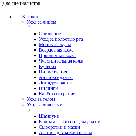
Для специалистов
Каталог
Уход за лицом
Очищение
Уход за полостью рта
Мономолекулы
Возрастная кожа
Проблемная кожа
Чувствительная кожа
Купероз
Пигментация
Антиоксиданты
Липидотерапия
Пилинги
Карбокситерапия
Уход за телом
Уход за волосами
Шампуни
Бальзамы, лосьоны, эмульсии
Сыворотки и маски
Активы для кожи головы