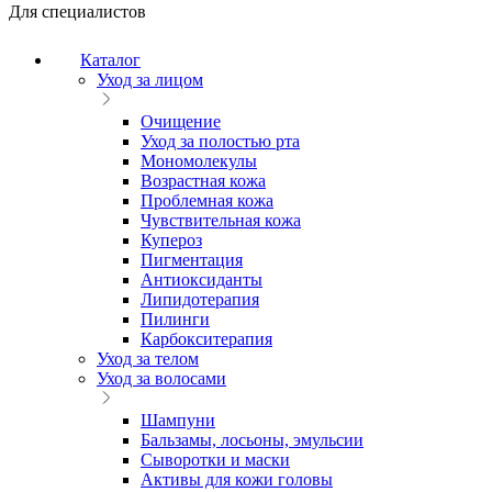
Для специалистов
Каталог
Уход за лицом
Очищение
Уход за полостью рта
Мономолекулы
Возрастная кожа
Проблемная кожа
Чувствительная кожа
Купероз
Пигментация
Антиоксиданты
Липидотерапия
Пилинги
Карбокситерапия
Уход за телом
Уход за волосами
Шампуни
Бальзамы, лосьоны, эмульсии
Сыворотки и маски
Активы для кожи головы