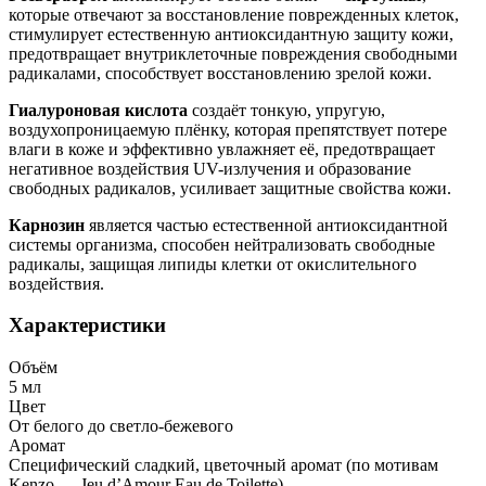
которые отвечают за восстановление поврежденных клеток,
стимулирует естественную антиоксидантную защиту кожи,
предотвращает внутриклеточные повреждения свободными
радикалами, способствует восстановлению зрелой кожи.
Гиалуроновая кислота
создаёт тонкую, упругую,
воздухопроницаемую плёнку, которая препятствует потере
влаги в коже и эффективно увлажняет её, предотвращает
негативное воздействия UV-излучения и образование
свободных радикалов, усиливает защитные свойства кожи.
Карнозин
является частью естественной антиоксидантной
системы организма, способен нейтрализовать свободные
радикалы, защищая липиды клетки от окислительного
воздействия.
Характеристики
Объём
5 мл
Цвет
От белого до светло-бежевого
Аромат
Специфический сладкий, цветочный аромат (по мотивам
Kenzo — Jeu d’Amour Eau de Toilette)