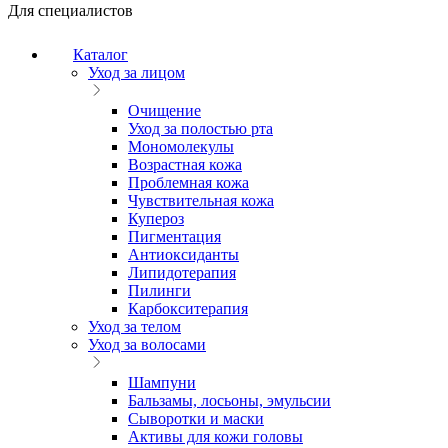
Для специалистов
Каталог
Уход за лицом
Очищение
Уход за полостью рта
Мономолекулы
Возрастная кожа
Проблемная кожа
Чувствительная кожа
Купероз
Пигментация
Антиоксиданты
Липидотерапия
Пилинги
Карбокситерапия
Уход за телом
Уход за волосами
Шампуни
Бальзамы, лосьоны, эмульсии
Сыворотки и маски
Активы для кожи головы