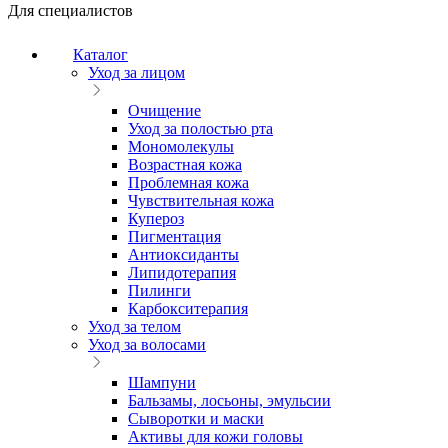
Для специалистов
Каталог
Уход за лицом
Очищение
Уход за полостью рта
Мономолекулы
Возрастная кожа
Проблемная кожа
Чувствительная кожа
Купероз
Пигментация
Антиоксиданты
Липидотерапия
Пилинги
Карбокситерапия
Уход за телом
Уход за волосами
Шампуни
Бальзамы, лосьоны, эмульсии
Сыворотки и маски
Активы для кожи головы