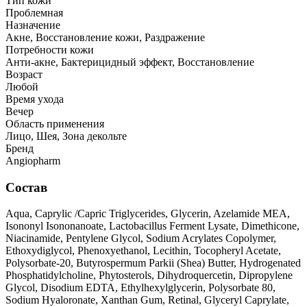
Тип кожи
Проблемная
Назначение
Акне, Восстановление кожи, Раздражение
Потребности кожи
Анти-акне, Бактерицидный эффект, Восстановление
Возраст
Любой
Время ухода
Вечер
Область применения
Лицо, Шея, Зона декольте
Бренд
Angiopharm
Состав
Aqua, Caprylic /Capric Triglycerides, Glycerin, Azelamide MEA,
Isononyl Isononanoate, Lactobacillus Ferment Lysate, Dimethicone,
Niacinamide, Pentylene Glycol, Sodium Acrylates Copolymer,
Ethoxydiglycol, Phenoxyethanol, Lecithin, Tocopheryl Acetate,
Polysorbatе-20, Butyrospermum Parkii (Shea) Butter, Hydrogenated
Phosphatidylcholine, Phytosterols, Dihydroquercetin, Dipropylene
Glycol, Disodium EDTA, Ethylhexylglycerin, Polysorbate 80,
Sodium Hyaloronate, Xanthan Gum, Retinal, Glyceryl Caprylate,