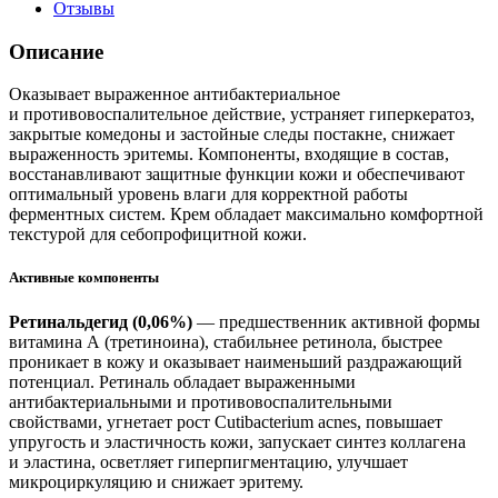
Отзывы
Описание
Оказывает выраженное антибактериальное
и противовоспалительное действие, устраняет гиперкератоз,
закрытые комедоны и застойные следы постакне, снижает
выраженность эритемы. Компоненты, входящие в состав,
восстанавливают защитные функции кожи и обеспечивают
оптимальный уровень влаги для корректной работы
ферментных систем. Крем обладает максимально комфортной
текстурой для себопрофицитной кожи.
Активные компоненты
Ретинальдегид (0,06%)
— предшественник активной формы
витамина А (третиноина), стабильнее ретинола, быстрее
проникает в кожу и оказывает наименьший раздражающий
потенциал. Ретиналь обладает выраженными
антибактериальными и противовоспалительными
свойствами, угнетает рост Cutibacterium acnes, повышает
упругость и эластичность кожи, запускает синтез коллагена
и эластина, осветляет гиперпигментацию, улучшает
микроциркуляцию и снижает эритему.