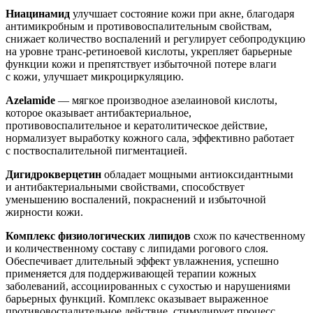
Ниацинамид
улучшает состояние кожи при акне, благодаря
антимикробным и противовоспалительным свойствам,
снижает количество воспалений и регулирует себопродукцию
на уровне транс-ретиноевой кислоты, укрепляет барьерные
функции кожи и препятствует избыточной потере влаги
с кожи, улучшает микроциркуляцию.
Azelamide
— мягкое производное азелаиновой кислоты,
которое оказывает антибактериальное,
противовоспалительное и кератолитическое действие,
нормализует выработку кожного сала, эффективно работает
с поствоспалительной пигментацией.
Дигидрокверцетин
обладает мощными антиоксидантными
и антибактериальными свойствами, способствует
уменьшению воспалений, покраснений и избыточной
жирности кожи.
Комплекс физиологических липидов
схож по качественному
и количественному составу с липидами рогового слоя.
Обеспечивает длительный эффект увлажнения, успешно
применяется для поддерживающей терапии кожных
заболеваний, ассоциированных с сухостью и нарушениями
барьерных функций. Комплекс оказывает выраженное
противовоспалительное действие, стимулирует процесс