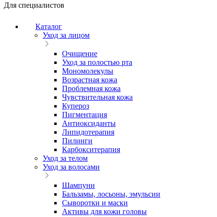
Для специалистов
Каталог
Уход за лицом
Очищение
Уход за полостью рта
Мономолекулы
Возрастная кожа
Проблемная кожа
Чувствительная кожа
Купероз
Пигментация
Антиоксиданты
Липидотерапия
Пилинги
Карбокситерапия
Уход за телом
Уход за волосами
Шампуни
Бальзамы, лосьоны, эмульсии
Сыворотки и маски
Активы для кожи головы