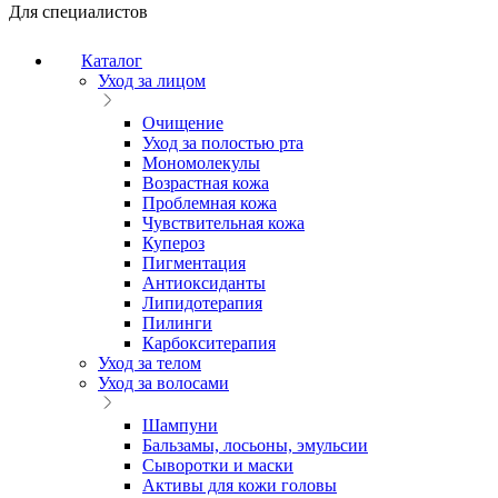
Для специалистов
Каталог
Уход за лицом
Очищение
Уход за полостью рта
Мономолекулы
Возрастная кожа
Проблемная кожа
Чувствительная кожа
Купероз
Пигментация
Антиоксиданты
Липидотерапия
Пилинги
Карбокситерапия
Уход за телом
Уход за волосами
Шампуни
Бальзамы, лосьоны, эмульсии
Сыворотки и маски
Активы для кожи головы