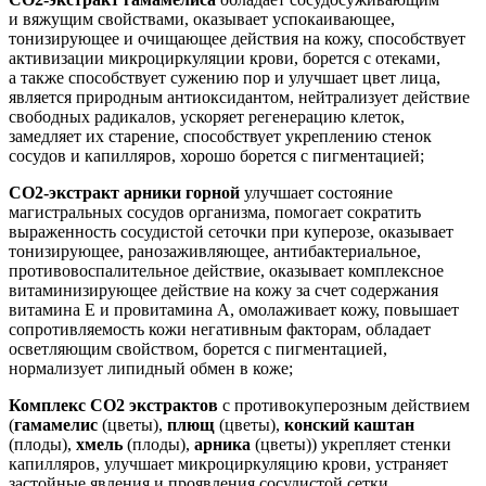
и вяжущим свойствами, оказывает успокаивающее,
тонизирующее и очищающее действия на кожу, способствует
активизации микроциркуляции крови, борется с отеками,
а также способствует сужению пор и улучшает цвет лица,
является природным антиоксидантом, нейтрализует действие
свободных радикалов, ускоряет регенерацию клеток,
замедляет их старение, способствует укреплению стенок
сосудов и капилляров, хорошо борется с пигментацией;
СО2-экстракт арники горной
улучшает состояние
магистральных сосудов организма, помогает сократить
выраженность сосудистой сеточки при куперозе, оказывает
тонизирующее, ранозаживляющее, антибактериальное,
противовоспалительное действие, оказывает комплексное
витаминизирующее действие на кожу за счет содержания
витамина Е и провитамина А, омолаживает кожу, повышает
сопротивляемость кожи негативным факторам, обладает
осветляющим свойством, борется с пигментацией,
нормализует липидный обмен в коже;
Комплекс СО2 экстрактов
с противокуперозным действием
(
гамамелис
(цветы),
плющ
(цветы),
конский каштан
(плоды),
хмель
(плоды),
арника
(цветы)) укрепляет стенки
капилляров, улучшает микроциркуляцию крови, устраняет
застойные явления и проявления сосудистой сетки.