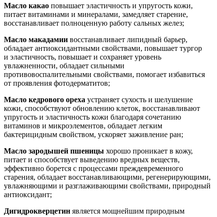
Масло какао
повышает эластичность и упругость кожи,
питает витаминами и минералами, замедляет старение,
восстанавливает полноценную работу сальных желез;
Масло макадамии
восстанавливает липидный барьер,
обладает антиоксидантными свойствами, повышает тургор
и эластичность, повышает и сохраняет уровень
увлажненности, обладает сильными
противовоспалительными свойствами, помогает избавиться
от проявления фотодерматитов;
Масло кедрового ореха
устраняет сухость и шелушение
кожи, способствуют обновлению клеток, восстанавливают
упругость и эластичность кожи благодаря сочетанию
витаминов и микроэлементов, обладает легким
бактерицидным свойством, ускоряет заживление ран;
Масло зародышей пшеницы
хорошо проникает в кожу,
питает и способствует выведению вредных веществ,
эффективно борется с процессами преждевременного
старения, обладает восстанавливающими, регенерирующими,
увлажняющими и разглаживающими свойствами, природный
антиоксидант;
Дигидрокверцетин
является мощнейшим природным