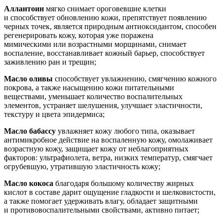
Аллантоин
мягко снимает ороговевшие клетки
и способствует обновлению кожи, препятствует появлению
черных точек, является природным антиоксидантом, способен
регенерировать кожу, которая уже поражена
мимическими или возрастными морщинами, снимает
воспаление, восстанавливает кожный барьер, способствует
заживлению ран и трещин;
Масло оливы
способствует увлажнению, смягчению кожного
покрова, а также насыщению кожи питательными
веществами, уменьшает количество воспалительных
элементов, устраняет шелушения, улучшает эластичности,
текстуру и цвета эпидермиса;
Масло бабассу
увлажняет кожу любого типа, оказывает
антимикробное действие на воспаленную кожу, омолаживает
возрастную кожу, защищает кожу от неблагоприятных
факторов: ультрафиолета, ветра, низких температур, смягчает
огрубевшую, утратившую эластичность кожу;
Масло кокоса
благодаря большому количеству жирных
кислот в составе дарит ощущение гладкости и шелковистости,
а также помогает удерживать влагу, обладает защитными
и противовоспалительными свойствами, активно питает;