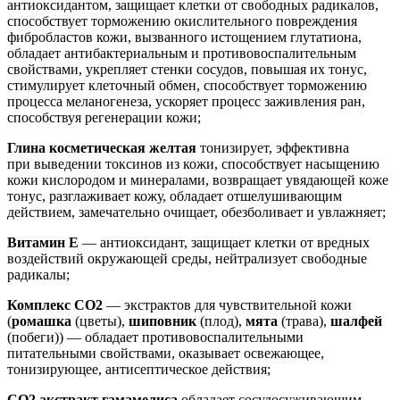
антиоксидантом, защищает клетки от свободных радикалов,
способствует торможению окислительного повреждения
фибробластов кожи, вызванного истощением глутатиона,
обладает антибактериальным и противовоспалительным
свойствами, укрепляет стенки сосудов, повышая их тонус,
стимулирует клеточный обмен, способствует торможению
процесса меланогенеза, ускоряет процесс заживления ран,
способствуя регенерации кожи;
Глина косметическая желтая
тонизирует, эффективна
при выведении токсинов из кожи, способствует насыщению
кожи кислородом и минералами, возвращает увядающей коже
тонус, разглаживает кожу, обладает отшелушивающим
действием, замечательно очищает, обезболивает и увлажняет;
Витамин Е
— антиоксидант, защищает клетки от вредных
воздействий окружающей среды, нейтрализует свободные
радикалы;
Комплекс СО2
— экстрактов для чувствительной кожи
(
ромашка
(цветы),
шиповник
(плод),
мята
(трава),
шалфей
(побеги)) — обладает противовоспалительными
питательными свойствами, оказывает освежающее,
тонизирующее, антисептическое действия;
СО2-экстракт гамамелиса
обладает сосудосуживающим