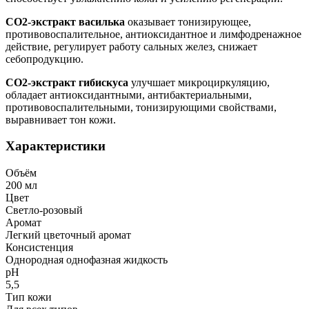
СО2-экстракт василька
оказывает тонизирующее,
противовоспалительное, антиоксидантное и лимфодренажное
действие, регулирует работу сальных желез, снижает
себопродукцию.
СО2-экстракт гибискуса
улучшает микроциркуляцию,
обладает антиоксидантными, антибактериальными,
противовоспалительными, тонизирующими свойствами,
выравнивает тон кожи.
Характеристики
Объём
200 мл
Цвет
Светло-розовый
Аромат
Легкий цветочный аромат
Консистенция
Однородная однофазная жидкость
рН
5,5
Тип кожи