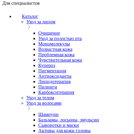
Для специалистов
Каталог
Уход за лицом
Очищение
Уход за полостью рта
Мономолекулы
Возрастная кожа
Проблемная кожа
Чувствительная кожа
Купероз
Пигментация
Антиоксиданты
Липидотерапия
Пилинги
Карбокситерапия
Уход за телом
Уход за волосами
Шампуни
Бальзамы, лосьоны, эмульсии
Сыворотки и маски
Активы для кожи головы