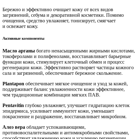
Бережно и эффективно очищает кожу от всех видов
загрязнений, себума и декоративной косметики. Помимо
очищения, средство увлажняет, тонизирует, смягчает
и освежает кожу.
Активные компоненты
Масло арганы
богато ненасыщенными жирными кислотами,
токоферолами и полифенолами, восстанавливает барьерные
функции кожи, стимулирует клеточный обмен и процесс
регенерации кожи. Эффективно растворяет частицы кожного
сала и загрязнений, обеспечивает бережное скольжение.
Plantapon
обеспечивает мягкое очищение и уход за кожей,
поддерживает баланс увлажненности кожи эффективнее,
чем традиционные комбинации мягких ПАВ.
Pentavitin
глубоко увлажняет, улучшает гидратацию клеток
эпидермиса, усиливает иммунитет кожи, уменьшает
покраснение и раздражение, восстанавливает микробиом.
Алоэ вера
обладает успокаивающими,
противовоспалительными и антимикробными свойствами,
способствует увлажнению кожи и усилению регенерации.