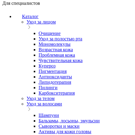
Для специалистов
Каталог
Уход за лицом
Очищение
Уход за полостью рта
Мономолекулы
Возрастная кожа
Проблемная кожа
Чувствительная кожа
Купероз
Пигментация
Антиоксиданты
Липидотерапия
Пилинги
Карбокситерапия
Уход за телом
Уход за волосами
Шампуни
Бальзамы, лосьоны, эмульсии
Сыворотки и маски
Активы для кожи головы