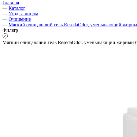
Главная
—
Каталог
—
Уход за лицом
—
Очищение
—
Мягкий очищающий гель ResedaOdor, уменьшающий жирный 
Фильтр
Мягкий очищающий гель ResedaOdor, уменьшающий жирный бл