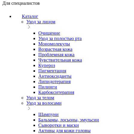
Для специалистов
Каталог
Уход за лицом
Очищение
Уход за полостью рта
Мономолекулы
Возрастная кожа
Проблемная кожа
Чувствительная кожа
Купероз
Пигментация
Антиоксиданты
Липидотерапия
Пилинги
Карбокситерапия
Уход за телом
Уход за волосами
Шампуни
Бальзамы, лосьоны, эмульсии
Сыворотки и маски
Активы для кожи головы