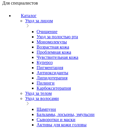
Для специалистов
Каталог
Уход за лицом
Очищение
Уход за полостью рта
Мономолекулы
Возрастная кожа
Проблемная кожа
Чувствительная кожа
Купероз
Пигментация
Антиоксиданты
Липидотерапия
Пилинги
Карбокситерапия
Уход за телом
Уход за волосами
Шампуни
Бальзамы, лосьоны, эмульсии
Сыворотки и маски
Активы для кожи головы