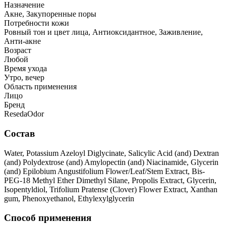
Назначение
Акне, Закупоренные поры
Потребности кожи
Ровный тон и цвет лица, Антиоксидантное, Заживление,
Анти-акне
Возраст
Любой
Время ухода
Утро, вечер
Область применения
Лицо
Бренд
ResedaOdor
Состав
Water, Potassium Azeloyl Diglycinate, Salicylic Acid (and) Dextran
(and) Polydextrose (and) Amylopectin (and) Niacinamide, Glycerin
(and) Epilobium Angustifolium Flower/Leaf/Stem Extract, Bis-
PEG-18 Methyl Ether Dimethyl Silane, Propolis Extract, Glycerin,
Isopentyldiol, Trifolium Pratense (Clover) Flower Extract, Xanthan
gum, Phenoxyethanol, Ethylexylglycerin
Способ применения