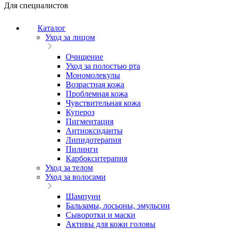
Для специалистов
Каталог
Уход за лицом
Очищение
Уход за полостью рта
Мономолекулы
Возрастная кожа
Проблемная кожа
Чувствительная кожа
Купероз
Пигментация
Антиоксиданты
Липидотерапия
Пилинги
Карбокситерапия
Уход за телом
Уход за волосами
Шампуни
Бальзамы, лосьоны, эмульсии
Сыворотки и маски
Активы для кожи головы