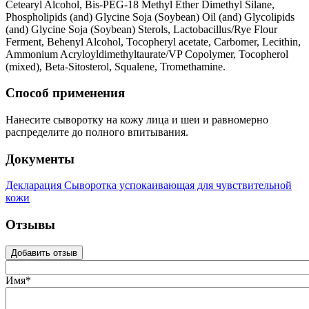
Cetearyl Alcohol, Bis-PEG-18 Methyl Ether Dimethyl Silane,
Phospholipids (and) Glycine Soja (Soybean) Oil (and) Glycolipids
(and) Glycine Soja (Soybean) Sterols, Lactobacillus/Rye Flour
Ferment, Behenyl Alcohol, Tocopheryl acetate, Carbomer, Lecithin,
Ammonium Acryloyldimethyltaurate/VP Copolymer, Tocopherol
(mixed), Beta-Sitosterol, Squalene, Tromethamine.
Способ применения
Нанесите сыворотку на кожу лица и шеи и равномерно
распределите до полного впитывания.
Документы
Декларация Сыворотка успокаивающая для чувствительной
кожи
Отзывы
Добавить отзыв
Имя*