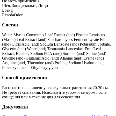
Область применения
Шея, Зона декольте, Лицо
Бренд
ResedaOdor
Состав
Water, Myrtus Communis Leaf Extract (and) Pistacia Lentiscus
(Mastic) Leaf Extract (and) Saccharomyces Ferment Lysate Filtrate
(and) Citric Acid (and) Sodium Benzoate (and) Potassium Sorbate,
Glycerin (and) Water (and) Tasmannia Lanceolata Fruit/Leaf
Extract, Betaine, Sodium PCA (and) Sorbitol (and) Serine (and)
Glycine (and) Glutamic Acid (and) Alanine (and) Lysine (and)
Arginine (and) Threonine (and) Proline, Sodium Hyaluronate,
Phenoxyethanol, Ethylhexylglycerin.
Способ применения
Распылите на очищенную кожу лица с расстояния 20-30 см.
Не требует смывания. Используйте утром и вечером после
очищения или в течение дня для освежения.
Документы