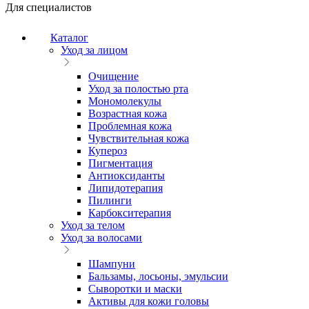
Для специалистов
Каталог
Уход за лицом
Очищение
Уход за полостью рта
Мономолекулы
Возрастная кожа
Проблемная кожа
Чувствительная кожа
Купероз
Пигментация
Антиоксиданты
Липидотерапия
Пилинги
Карбокситерапия
Уход за телом
Уход за волосами
Шампуни
Бальзамы, лосьоны, эмульсии
Сыворотки и маски
Активы для кожи головы