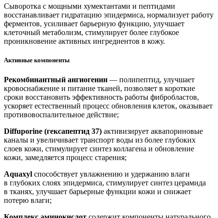
Сыворотка с мощными хумектантами и пептидами
восстанавливает гидратацию эпидермиса, нормализует работу
ферментов, усиливает барьерную функцию, улучшает
клеточный метаболизм, стимулирует более глубокое
проникновение активных ингредиентов в кожу.
Активные компоненты
Рекомбинантный ангиогенин
— полипептид, улучшает
кровоснабжение и питание тканей, позволяет в короткие
сроки восстановить эффективность работы фибробластов,
ускоряет естественный процесс обновления клеток, оказывает
противовоспалительное действие;
Diffuporine (гексапептид 37)
активизирует аквапориновые
каналы и увеличивает транспорт воды из более глубоких
слоев кожи, стимулирует синтез коллагена и обновление
кожи, замедляется процесс старения;
Aquaxyl
способствует увлажнению и удержанию влаги
в глубоких слоях эпидермиса, стимулирует синтез церамида
в тканях, улучшает барьерные функции кожи и снижает
потерю влаги;
Комплекс аминокислот
содержит компоненты натурального