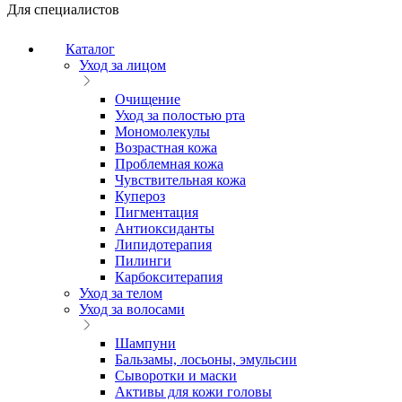
Для специалистов
Каталог
Уход за лицом
Очищение
Уход за полостью рта
Мономолекулы
Возрастная кожа
Проблемная кожа
Чувствительная кожа
Купероз
Пигментация
Антиоксиданты
Липидотерапия
Пилинги
Карбокситерапия
Уход за телом
Уход за волосами
Шампуни
Бальзамы, лосьоны, эмульсии
Сыворотки и маски
Активы для кожи головы