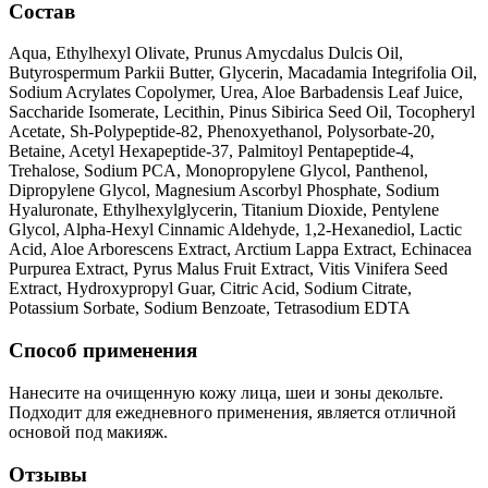
Состав
Aqua, Ethylhexyl Olivate, Prunus Amycdalus Dulcis Oil,
Butyrospermum Parkii Butter, Glycerin, Macadamia Integrifolia Oil,
Sodium Acrylates Copolymer, Urea, Aloe Barbadensis Leaf Juice,
Saccharide Isomerate, Lecithin, Pinus Sibirica Seed Oil, Tocopheryl
Acetate, Sh-Polypeptide-82, Phenoxyethanol, Polysorbatе-20,
Betaine, Acetyl Hexapeptide-37, Palmitoyl Pentapeptide-4,
Trehalose, Sodium PCA, Monopropylene Glycol, Panthenol,
Dipropylene Glycol, Magnesium Ascorbyl Phosphate, Sodium
Hyaluronate, Ethylhexylglycerin, Titanium Dioxide, Pentylene
Glycol, Alpha-Hexyl Cinnamic Aldehyde, 1,2-Hexanediol, Lactic
Acid, Aloe Arborescens Extract, Arctium Lappa Extract, Echinacea
Purpurea Extract, Pyrus Malus Fruit Extract, Vitis Vinifera Seed
Extract, Hydroxypropyl Guar, Citric Acid, Sodium Citrate,
Potassium Sorbate, Sodium Benzoate, Tetrasodium EDTA
Способ применения
Нанесите на очищенную кожу лица, шеи и зоны декольте.
Подходит для ежедневного применения, является отличной
основой под макияж.
Отзывы