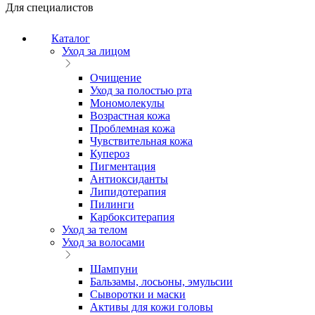
Для специалистов
Каталог
Уход за лицом
Очищение
Уход за полостью рта
Мономолекулы
Возрастная кожа
Проблемная кожа
Чувствительная кожа
Купероз
Пигментация
Антиоксиданты
Липидотерапия
Пилинги
Карбокситерапия
Уход за телом
Уход за волосами
Шампуни
Бальзамы, лосьоны, эмульсии
Сыворотки и маски
Активы для кожи головы