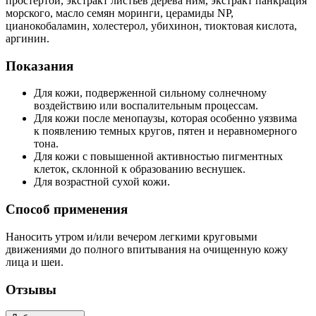
простертой, экстракт листьев дерева ним, экстракт панкрация
морского, масло семян моринги, церамиды NP,
цианокобаламин, холестерол, убихинон, тиоктовая кислота,
аргинин.
Показания
Для кожи, подверженной сильному солнечному
воздействию или воспалительным процессам.
Для кожи после менопаузы, которая особенно уязвима
к появлению темных кругов, пятен и неравномерного
тона.
Для кожи с повышенной активностью пигментных
клеток, склонной к образованию веснушек.
Для возрастной сухой кожи.
Способ применения
Наносить утром и/или вечером легкими круговыми
движениями до полного впитывания на очищенную кожу
лица и шеи.
Отзывы