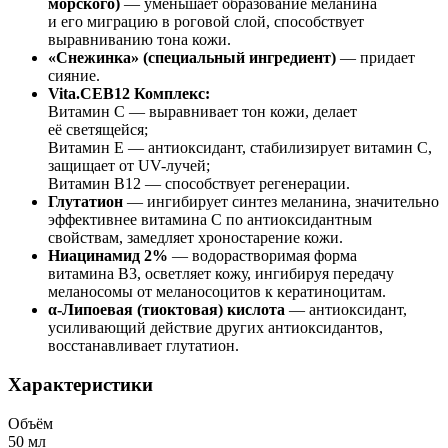
морского)
— уменьшает образование меланина
и его миграцию в роговой слой, способствует
выравниванию тона кожи.
«Снежинка» (специальный ингредиент)
— придает
сияние.
Vita.CEB12 Комплекс:
Витамин С — выравнивает тон кожи, делает
её светящейся;
Витамин Е — антиоксидант, стабилизирует витамин С,
защищает от UV-лучей;
Витамин В12 — способствует регенерации.
Глутатион
— ингибирует синтез меланина, значительно
эффективнее витамина С по антиоксидантным
свойствам, замедляет хроностарение кожи.
Ниацинамид 2%
— водорастворимая форма
витамина В3, осветляет кожу, ингибируя передачу
меланосомы от меланосоцитов к кератиноцитам.
α-Липоевая (тиоктовая) кислота
— антиоксидант,
усиливающий действие других антиоксидантов,
восстанавливает глутатион.
Характеристики
Объём
50 мл