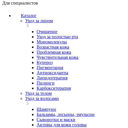
Для специалистов
Каталог
Уход за лицом
Очищение
Уход за полостью рта
Мономолекулы
Возрастная кожа
Проблемная кожа
Чувствительная кожа
Купероз
Пигментация
Антиоксиданты
Липидотерапия
Пилинги
Карбокситерапия
Уход за телом
Уход за волосами
Шампуни
Бальзамы, лосьоны, эмульсии
Сыворотки и маски
Активы для кожи головы