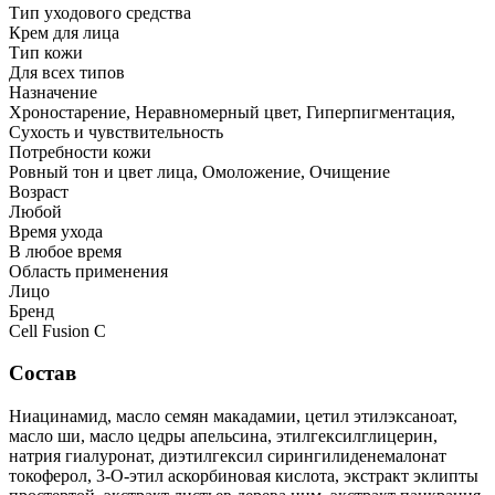
Тип уходового средства
Крем для лица
Тип кожи
Для всех типов
Назначение
Хроностарение, Неравномерный цвет, Гиперпигментация,
Сухость и чувствительность
Потребности кожи
Ровный тон и цвет лица, Омоложение, Очищение
Возраст
Любой
Время ухода
В любое время
Область применения
Лицо
Бренд
Cell Fusion C
Состав
Ниацинамид, масло семян макадамии, цетил этилэксаноат,
масло ши, масло цедры апельсина, этилгексилглицерин,
натрия гиалуронат, диэтилгексил сирингилиденемалонат
токоферол, 3-О-этил аскорбиновая кислота, экстракт эклипты