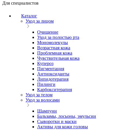
Для специалистов
Каталог
Уход за лицом
Очищение
Уход за полостью рта
Мономолекулы
Возрастная кожа
Проблемная кожа
Чувствительная кожа
Купероз
Пигментация
Антиоксиданты
Липидотерапия
Пилинги
Карбокситерапия
Уход за телом
Уход за волосами
Шампуни
Бальзамы, лосьоны, эмульсии
Сыворотки и маски
Активы для кожи головы