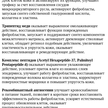
ДНК клеток кожи и активизируют их функции, улучшают
трофику за счет восстановления сосудов
микроциркуляторного русла, активируют фибробласты,
запуская синтез собственной гиалуроновой кислоты,
коллагена и эластина.
Трипептид меди
оказывает выраженное омолаживающее
действие, восстанавливает функции поврежденных
фибробластов, запускает и поддерживает синтез компонентов
межклеточного матрикса, активирует дремлющие стволовые
клетки, обладает ретинол подобным действием, увеличивает
эластичность и упругость кожи, оказывает
восстанавливающее и ремоделирующее действие.
Комплекс пептидов (Acetyl Hexapeptide-37, Palmitoyl
Pentapeptide-4)
оказывает выраженное увлажняющее
действие, усиливает приток влаги из нижних слоев
эпидермиса, улучшает работу фибробластов, восстанавливает
поврежденные волокна коллагена и эластина, корректирует
поверхностные морщинки и повышает упругость кожи.
Рекомбинантный ангиогенин
улучшает кровоснабжение
и питание тканей, позволяет в короткие сроки восстановить
эффективность работы фибробластов, ускоряет естественный
процесс обновления клеток, оказывает
противовоспалительное действие.