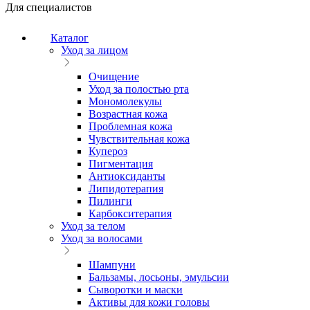
Для специалистов
Каталог
Уход за лицом
Очищение
Уход за полостью рта
Мономолекулы
Возрастная кожа
Проблемная кожа
Чувствительная кожа
Купероз
Пигментация
Антиоксиданты
Липидотерапия
Пилинги
Карбокситерапия
Уход за телом
Уход за волосами
Шампуни
Бальзамы, лосьоны, эмульсии
Сыворотки и маски
Активы для кожи головы