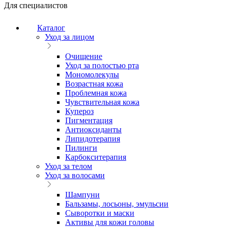
Для специалистов
Каталог
Уход за лицом
Очищение
Уход за полостью рта
Мономолекулы
Возрастная кожа
Проблемная кожа
Чувствительная кожа
Купероз
Пигментация
Антиоксиданты
Липидотерапия
Пилинги
Карбокситерапия
Уход за телом
Уход за волосами
Шампуни
Бальзамы, лосьоны, эмульсии
Сыворотки и маски
Активы для кожи головы