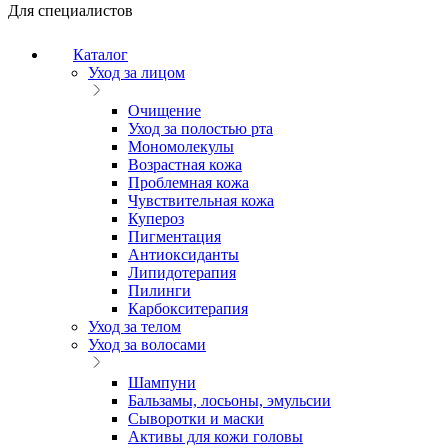
Для специалистов
Каталог
Уход за лицом
Очищение
Уход за полостью рта
Мономолекулы
Возрастная кожа
Проблемная кожа
Чувствительная кожа
Купероз
Пигментация
Антиоксиданты
Липидотерапия
Пилинги
Карбокситерапия
Уход за телом
Уход за волосами
Шампуни
Бальзамы, лосьоны, эмульсии
Сыворотки и маски
Активы для кожи головы