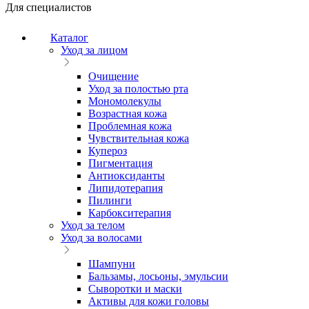
Для специалистов
Каталог
Уход за лицом
Очищение
Уход за полостью рта
Мономолекулы
Возрастная кожа
Проблемная кожа
Чувствительная кожа
Купероз
Пигментация
Антиоксиданты
Липидотерапия
Пилинги
Карбокситерапия
Уход за телом
Уход за волосами
Шампуни
Бальзамы, лосьоны, эмульсии
Сыворотки и маски
Активы для кожи головы