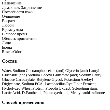
Назначение
Демакияж, Загрязнение
Потребности кожи
Очищение
Возраст
Любой
Время ухода
В любое время
Область применения
Лицо
Бренд
ResedaOdor
Состав
Water, Sodium Cocoamphoacetate (and) Glycerin (and) Lauryl
Glucoside (and) Sodium Cocoyl Glutamate (and) Sodium Lauryl
Glucose Carboxylate, Butylene Glycol, Potassium Azeloyl
Diglycinate, Sodium PCA, Lactobacillus/Rye Flour Ferment,
Hydrolyzed Wheat Protein, Propolis Extract, Sclerotium gum,
Lactic Acid, D-Panthenol, Phenoxyethanol, Methylisothlazolinone
Способ применения