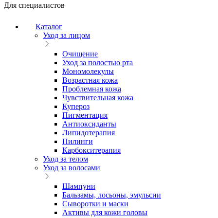
Для специалистов
Каталог
Уход за лицом
Очищение
Уход за полостью рта
Мономолекулы
Возрастная кожа
Проблемная кожа
Чувствительная кожа
Купероз
Пигментация
Антиоксиданты
Липидотерапия
Пилинги
Карбокситерапия
Уход за телом
Уход за волосами
Шампуни
Бальзамы, лосьоны, эмульсии
Сыворотки и маски
Активы для кожи головы