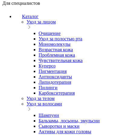
Для специалистов
Каталог
Уход за лицом
Очищение
Уход за полостью рта
Мономолекулы
Возрастная кожа
Проблемная кожа
Чувствительная кожа
Купероз
Пигментация
Антиоксиданты
Липидотерапия
Пилинги
Карбокситерапия
Уход за телом
Уход за волосами
Шампуни
Бальзамы, лосьоны, эмульсии
Сыворотки и маски
Активы для кожи головы