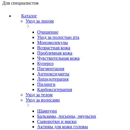
Для специалистов
Каталог
Уход за лицом
Очищение
Уход за полостью рта
Мономолекулы
Возрастная кожа
Проблемная кожа
Чувствительная кожа
Купероз
Пигментация
Антиоксиданты
Липидотерапия
Пилинги
Карбокситерапия
Уход за телом
Уход за волосами
Шампуни
Бальзамы, лосьоны, эмульсии
Сыворотки и маски
Активы для кожи головы